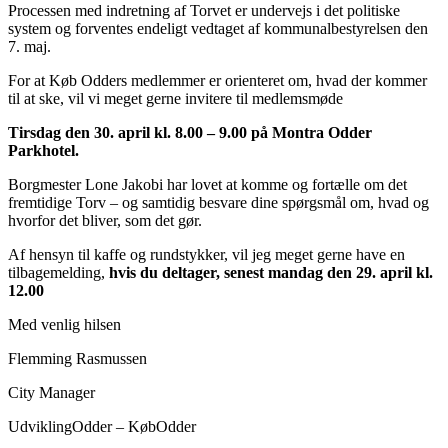
Processen med indretning af Torvet er undervejs i det politiske
system og forventes endeligt vedtaget af kommunalbestyrelsen den
7. maj.
For at Køb Odders medlemmer er orienteret om, hvad der kommer
til at ske, vil vi meget gerne invitere til medlemsmøde
Tirsdag den 30. april kl. 8.00 – 9.00 på Montra Odder
Parkhotel.
Borgmester Lone Jakobi har lovet at komme og fortælle om det
fremtidige Torv – og samtidig besvare dine spørgsmål om, hvad og
hvorfor det bliver, som det gør.
Af hensyn til kaffe og rundstykker, vil jeg meget gerne have en
tilbagemelding,
hvis du deltager, senest mandag den 29. april kl.
12.00
Med venlig hilsen
Flemming Rasmussen
City Manager
UdviklingOdder – KøbOdder