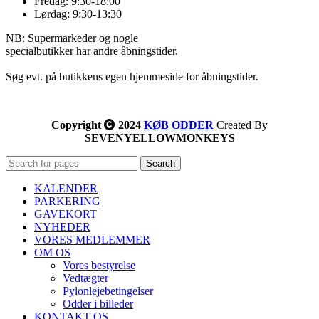
Fredag: 9:30-18:00
Lørdag: 9:30-13:30
NB: Supermarkeder og nogle
specialbutikker har andre åbningstider.
Søg evt. på butikkens egen hjemmeside for åbningstider.
Copyright
2024
KØB ODDER
Created By
SEVENYELLOWMONKEYS
Search
KALENDER
PARKERING
GAVEKORT
NYHEDER
VORES MEDLEMMER
OM OS
Vores bestyrelse
Vedtægter
Pylonlejebetingelser
Odder i billeder
KONTAKT OS