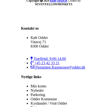
Copyright
2024
KØB ODDER
Created By
SEVENYELLOWMONKEYS
Kontakt os
Køb Odder
Vitavej 71
8300 Odder
Træffetid: 9:00-14:00
+45 23 42 33 21
Flemming.Rasmussen@odder.dk
Nyttige links
Min konto
Nyheder
Parkering
Odder Kommune
Kystlandet / Visit Odder