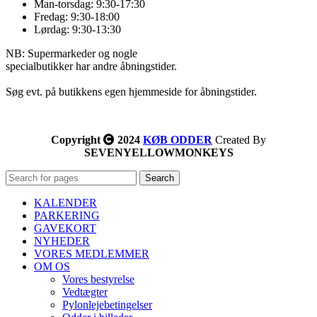
Man-torsdag: 9:30-17:30
Fredag: 9:30-18:00
Lørdag: 9:30-13:30
NB: Supermarkeder og nogle
specialbutikker har andre åbningstider.
Søg evt. på butikkens egen hjemmeside for åbningstider.
Copyright
2024
KØB ODDER
Created By
SEVENYELLOWMONKEYS
Search
KALENDER
PARKERING
GAVEKORT
NYHEDER
VORES MEDLEMMER
OM OS
Vores bestyrelse
Vedtægter
Pylonlejebetingelser