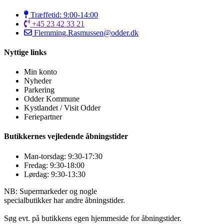
Træffetid: 9:00-14:00
+45 23 42 33 21
Flemming.Rasmussen@odder.dk
Nyttige links
Min konto
Nyheder
Parkering
Odder Kommune
Kystlandet / Visit Odder
Feriepartner
Butikkernes vejledende åbningstider
Man-torsdag: 9:30-17:30
Fredag: 9:30-18:00
Lørdag: 9:30-13:30
NB: Supermarkeder og nogle
specialbutikker har andre åbningstider.
Søg evt. på butikkens egen hjemmeside for åbningstider.