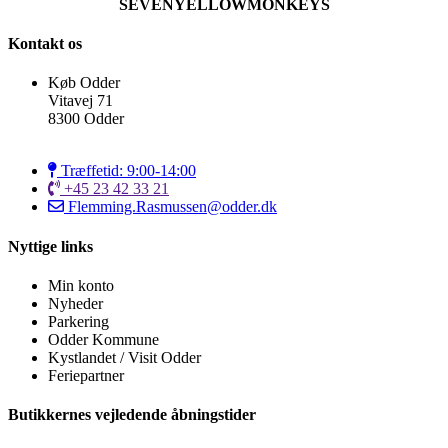
SEVENYELLOWMONKEYS
Kontakt os
Køb Odder
Vitavej 71
8300 Odder
Træffetid: 9:00-14:00
+45 23 42 33 21
Flemming.Rasmussen@odder.dk
Nyttige links
Min konto
Nyheder
Parkering
Odder Kommune
Kystlandet / Visit Odder
Feriepartner
Butikkernes vejledende åbningstider