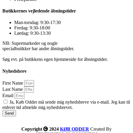
Butikkernes vejledende åbningstider
Man-torsdag: 9:30-17:30
Fredag: 9:30-18:00
Lørdag: 9:30-13:30
NB: Supermarkeder og nogle
specialbutikker har andre åbningstider.
Søg evt. på butikkens egen hjemmeside for åbningstider.
Nyhedsbrev
First Name
Last Name
Email
Ja, Køb Odder må sende mig nyhedsbreve via e-mail. Jeg kan til
enhver tid afmelde mig nyhedsbrevet.
Send
Copyright
2024
KØB ODDER
Created By