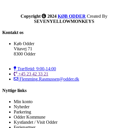
Copyright
2024
KØB ODDER
Created By
SEVENYELLOWMONKEYS
Kontakt os
Køb Odder
Vitavej 71
8300 Odder
Træffetid: 9:00-14:00
+45 23 42 33 21
Flemming.Rasmussen@odder.dk
Nyttige links
Min konto
Nyheder
Parkering
Odder Kommune
Kystlandet / Visit Odder
Feriepartner