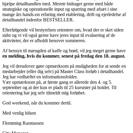
hjælpe detailhandlen med. Merete bidrager gerne med både
strategiske og operationelle input og sparring med afsæt i sine
mange års hands-on erfaring med etablering, drift og ejerledelse af
detailhandel indenfor BESTSELLER.
Efterfølgende vil bestyrelsen orientere om, hvad der er sket siden
sidst og vi vil også gerne have jeres input til evaluering af de
aktiviteter, der er afholdt henover sommeren.
Af hensyn til mængden af kaffe og brød, vil jeg meget gerne have
en melding, hvis du kommer, senest på fredag den 18. august.
Jeg vil derudover gøre opmærksom på muligheden for at sende en
medarbejder (eller dig selv) på Master Class forløb i detailhandel.
Jeg har vedhæftet en informationsfolder.
Vær opmærksom på, at første gang er allerede den 4. og 5.
september og at der kun er plads til 25 kursister på holdet. Til
orientering har jeg selv tilmeldt mig forløbet.
God weekend, når du kommer dertil.
Med venlig hilsen
Flemming Rasmussen