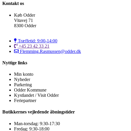
Kontakt os
Køb Odder
Vitavej 71
8300 Odder
Træffetid: 9:00-14:00
+45 23 42 33 21
Flemming.Rasmussen@odder.dk
Nyttige links
Min konto
Nyheder
Parkering
Odder Kommune
Kystlandet / Visit Odder
Feriepartner
Butikkernes vejledende åbningstider
Man-torsdag: 9:30-17:30
Fredag: 9:30-18:00