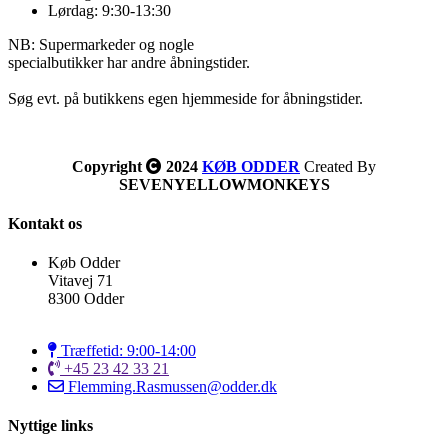
Lørdag: 9:30-13:30
NB: Supermarkeder og nogle
specialbutikker har andre åbningstider.
Søg evt. på butikkens egen hjemmeside for åbningstider.
Copyright
2024
KØB ODDER
Created By
SEVENYELLOWMONKEYS
Kontakt os
Køb Odder
Vitavej 71
8300 Odder
Træffetid: 9:00-14:00
+45 23 42 33 21
Flemming.Rasmussen@odder.dk
Nyttige links