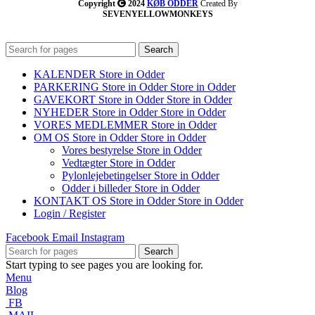
Copyright
2024
KØB ODDER
Created By
SEVENYELLOWMONKEYS
Search
KALENDER
Store in Odder
PARKERING
Store in Odder
Store in Odder
GAVEKORT
Store in Odder
Store in Odder
NYHEDER
Store in Odder
Store in Odder
VORES MEDLEMMER
Store in Odder
OM OS
Store in Odder
Store in Odder
Vores bestyrelse
Store in Odder
Vedtægter
Store in Odder
Pylonlejebetingelser
Store in Odder
Odder i billeder
Store in Odder
KONTAKT OS
Store in Odder
Store in Odder
Login / Register
Facebook
Email
Instagram
Search
Start typing to see pages you are looking for.
Menu
Blog
FB