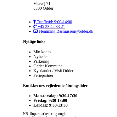
Vitavej 71
8300 Odder
Træffetid: 9:00-14:00
+45 23 42 33 21
Flemming.Rasmussen@odder.dk
Nyttige links
Min konto
Nyheder
Parkering
Odder Kommune
Kystlandet / Visit Odder
Feriepartner
Butikkernes vejledende åbningstider
Man-torsdag: 9:30-17:30
Fredag: 9:30-18:00
Lørdag: 9:30-13:30
NB: Supermarkeder og nogle