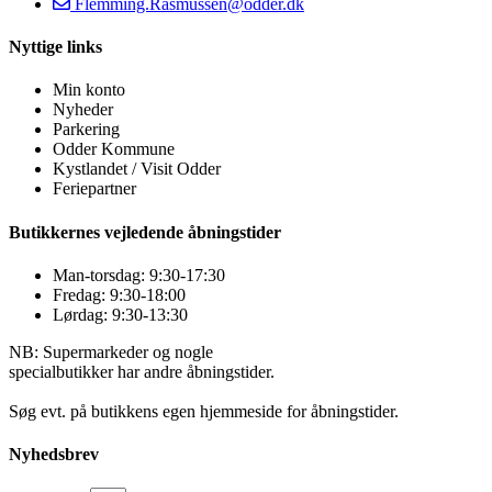
Flemming.Rasmussen@odder.dk
Nyttige links
Min konto
Nyheder
Parkering
Odder Kommune
Kystlandet / Visit Odder
Feriepartner
Butikkernes vejledende åbningstider
Man-torsdag: 9:30-17:30
Fredag: 9:30-18:00
Lørdag: 9:30-13:30
NB: Supermarkeder og nogle
specialbutikker har andre åbningstider.
Søg evt. på butikkens egen hjemmeside for åbningstider.
Nyhedsbrev