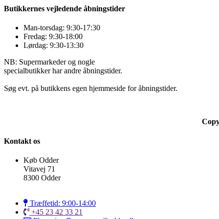
Butikkernes vejledende åbningstider
Man-torsdag: 9:30-17:30
Fredag: 9:30-18:00
Lørdag: 9:30-13:30
NB: Supermarkeder og nogle
specialbutikker har andre åbningstider.
Søg evt. på butikkens egen hjemmeside for åbningstider.
Copy
Kontakt os
Køb Odder
Vitavej 71
8300 Odder
Træffetid: 9:00-14:00
+45 23 42 33 21