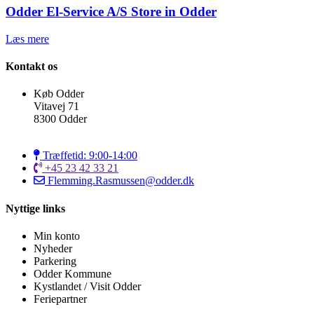
Odder El-Service A/S
Store in Odder
Læs mere
Kontakt os
Køb Odder
Vitavej 71
8300 Odder
Træffetid: 9:00-14:00
+45 23 42 33 21
Flemming.Rasmussen@odder.dk
Nyttige links
Min konto
Nyheder
Parkering
Odder Kommune
Kystlandet / Visit Odder
Feriepartner