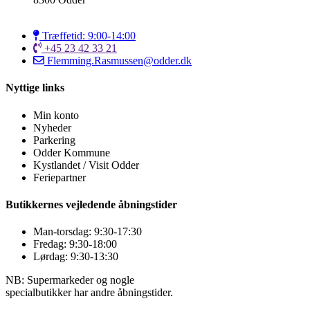
Træffetid: 9:00-14:00
+45 23 42 33 21
Flemming.Rasmussen@odder.dk
Nyttige links
Min konto
Nyheder
Parkering
Odder Kommune
Kystlandet / Visit Odder
Feriepartner
Butikkernes vejledende åbningstider
Man-torsdag: 9:30-17:30
Fredag: 9:30-18:00
Lørdag: 9:30-13:30
NB: Supermarkeder og nogle
specialbutikker har andre åbningstider.