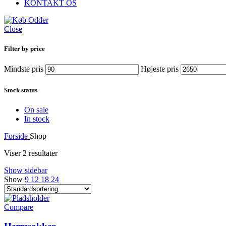
KONTAKT OS
Close
Filter by price
Mindste pris
Højeste pris
Stock status
On sale
In stock
Forside
Shop
Viser 2 resultater
Show sidebar
Show
9
12
18
24
Compare